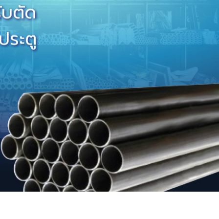
ับตัด
ประตู