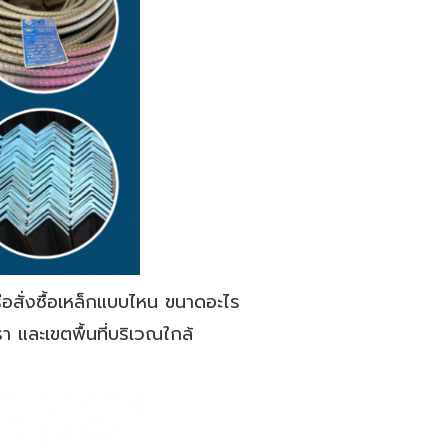
อสั่งซื้อเหล็กแบบไหน ขนาดอะไร
า และเขตพื้นที่บริเวณใกล้