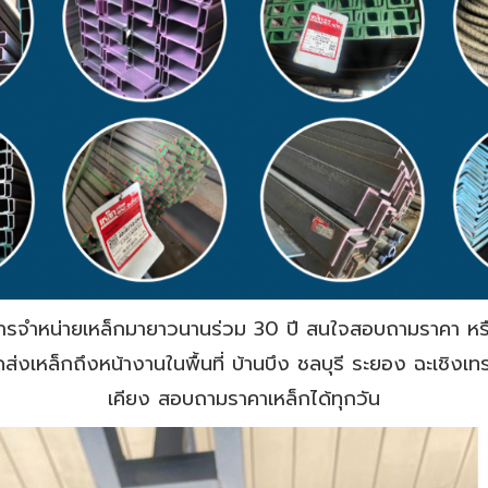
นการจำหน่ายเหล็กมายาวนานร่วม 30 ปี สนใจสอบถามราคา หรื
ส่งเหล็กถึงหน้างานในพื้นที่ บ้านบึง ชลบุรี ระยอง ฉะเชิงเทร
เคียง สอบถามราคาเหล็กได้ทุกวัน