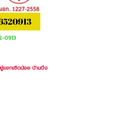
2-0913
ยู่แยกเซิดน้อย บ้านบึง