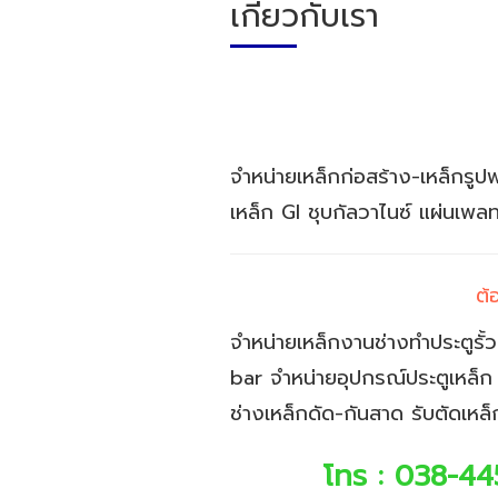
เกี่ยวกับเรา
จำหน่ายเหล็กก่อสร้าง-เหล็กรูป
เหล็ก GI ชุบกัลวาไนซ์ แผ่นเพลท
ต้
จำหน่ายเหล็กงานช่างทำประตูรั้
bar จำหน่ายอุปกรณ์ประตูเหล็ก
ช่างเหล็กดัด-กันสาด รับตัดเ
โทร : 038-44