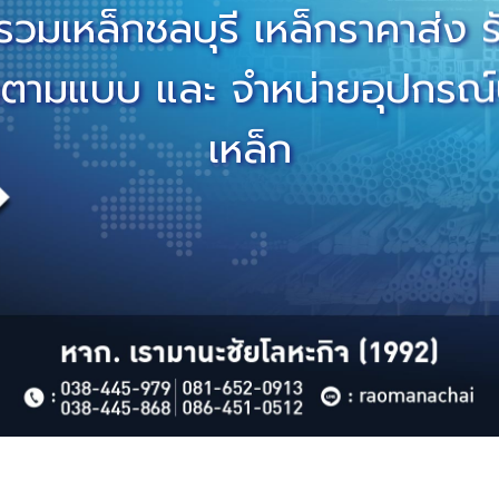
์รวมเหล็กชลบุรี เหล็กราคาส่ง ร
กตามแบบ และ จำหน่ายอุปกรณ์
เหล็ก