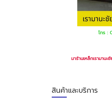
โทร :
มาร้านเหล็กเรามานะชัย
สินค้าและบริการ